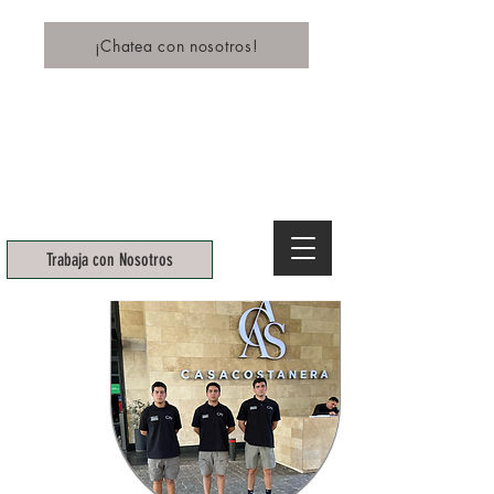
¡Chatea con nosotros!
C E R T I F I C A D A   E N   L A  N O R M A  D E   C A L I D A D   I
Trabaja con Nosotros