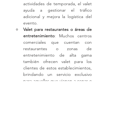
actividades de temporada, el valet 
ayuda a gestionar el tráfico 
adicional y mejora la logística del 
evento.
Valet para restaurantes o áreas de 
entretenimiento
: Muchos centros 
comerciales que cuentan con 
restaurantes o zonas de 
entretenimiento de alta gama 
también ofrecen valet para los 
clientes de estos establecimientos, 
brindando un servicio exclusivo 
para aquellos que vienen a cenar o 
asistir a eventos dentro del centro 
comercial.
Ejemplos de Centros Comerciales con 
Servicio de Valet:
The Galleria (Houston, Texas)
: Este gran 
centro comercial de lujo ofrece valet 
parking en múltiples entradas, 